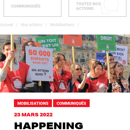
TOUTES NOS
COMMUNIQUÉS
ACTIONS
Accueil
Nos actions
/
Mobilisations
/
MOBILISATIONS
COMMUNIQUÉS
23 MARS 2022
HAPPENING