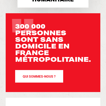
300 000
PERSONNES
SONT SANS
DOMICILE EN
FRANCE
MÉTROPOLITAINE.
QUI SOMMES-NOUS ?